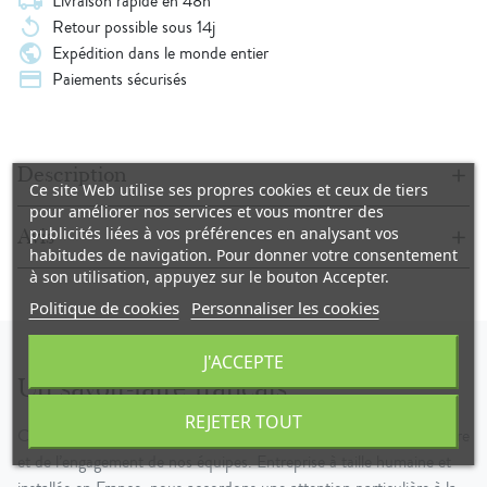
local_shipping
Livraison rapide en 48h
replay
Retour possible sous 14j
public
Expédition dans le monde entier
credit_card
Paiements sécurisés
Description
Ce site Web utilise ses propres cookies et ceux de tiers
pour améliorer nos services et vous montrer des
publicités liées à vos préférences en analysant vos
Avis
habitudes de navigation. Pour donner votre consentement
à son utilisation, appuyez sur le bouton Accepter.
Politique de cookies
Personnaliser les cookies
J'ACCEPTE
Un savoir-faire français
REJETER TOUT
Chez NJ Création, chaque produit est le reflet de notre savoir-faire
et de l’engagement de nos équipes. Entreprise à taille humaine et