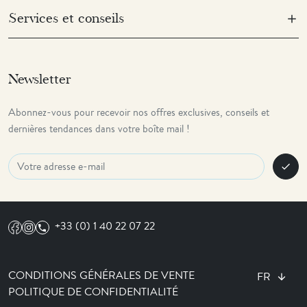
Services et conseils
Newsletter
Abonnez-vous pour recevoir nos offres exclusives, conseils et
dernières tendances dans votre boîte mail !
check
+33 (0) 1 40 22 07 22
CONDITIONS GÉNÉRALES DE VENTE
FR
POLITIQUE DE CONFIDENTIALITÉ