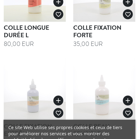
add
add
favorite_border
favorite_border
COLLE LONGUE
COLLE FIXATION
DURÉE L
FORTE
80,00 EUR
35,00 EUR
add
add
favorite_border
favorite_border
COLLE FIXATION
COLLE PEAU
Ce site Web utilise ses propres cookies et ceux de tiers
EXTRÊME
SENSIBLE
pour améliorer nos services et vous montrer des