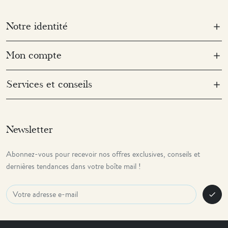
Notre identité
Mon compte
Services et conseils
Newsletter
Abonnez-vous pour recevoir nos offres exclusives, conseils et
dernières tendances dans votre boîte mail !
check