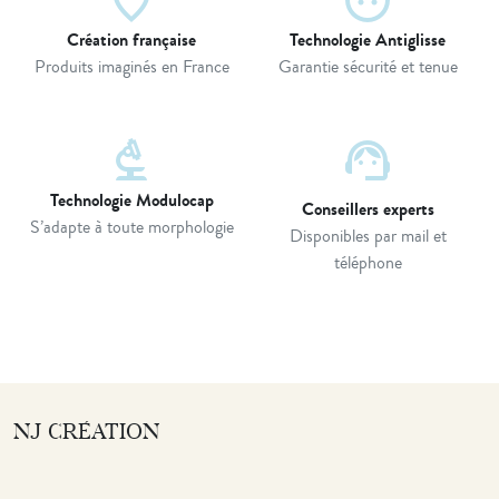
place
face_retouching_natural
Création française
Technologie Antiglisse
Produits imaginés en France
Garantie sécurité et tenue
biotech
support_agent
Technologie Modulocap
Conseillers experts
S’adapte à toute morphologie
Disponibles par mail et
téléphone
NJ CRÉATION