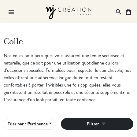
search
shopping_bag
menu
Recherch
search
Rechercher
Colle
Nos colles pour perruques vous assurent une tenue sécurisée et
naturelle, que ce soit pour une utilisation quotidienne ou lors
d’occasions spéciales. Formulées pour respecter le cuir chevelu, nos
colles offrent une adhérence longue durée tout en restant
confortables à porter. Invisibles une fois appliquées, elles vous
garantissent un résultat impeccable et une sécurité supplémentaire.
L’assurance d’un look parfait, en toute confiance.
Trier par : Pertinence
Filtrer
filter_list