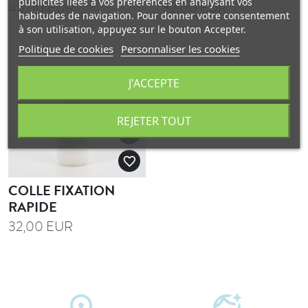
publicités liées à vos préférences en analysant vos
45,00 EUR
32,00 EUR
habitudes de navigation. Pour donner votre consentement
à son utilisation, appuyez sur le bouton Accepter.
Politique de cookies
Personnaliser les cookies
J'ACCEPTE
REJETER TOUT
add
favorite_border
COLLE FIXATION
RAPIDE
32,00 EUR