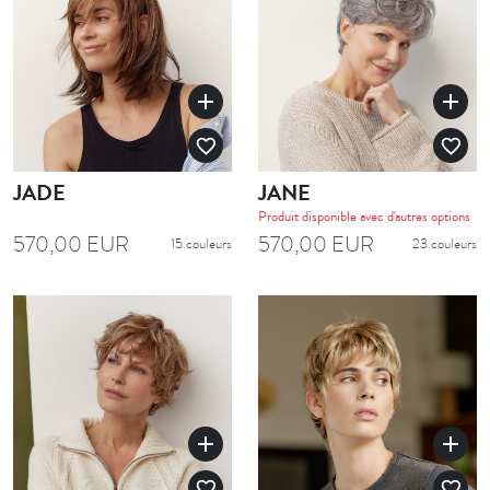
add
add
favorite_border
favorite_border
JADE
JANE
Produit disponible avec d'autres options
570,00 EUR
570,00 EUR
15 couleurs
23 couleurs
add
add
favorite_border
favorite_border