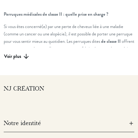
Perruques médicales de classe II : quelle prise en charge ?
Si vous êtes concerné(e) par une perte de cheveux liée à une maladie
(comme un cancer ou une alopécie), il est possible de porter une perruque
pour vous sentir mieux au quotidien. Les perruques dites
de classe II
offrent
une apparence très naturelle et sont souvent fabriquées avec des matériaux
Voir plus
arrow_upward
de haute qualité, parfois même en cheveux naturels. Elles sont
généralement plus travaillées et personnalisables.
Elles peuvent également être remboursées
, mais dans une certaine
limite. L’Assurance Maladie prend en charge jusqu’à
250 euros
pour une
NJ CRÉATION
perruque de classe II. Comme pour la classe I, une
prescription médicale
est nécessaire.
Le reste du coût peut être pris en charge, en tout ou en partie, par votre
mutuelle
selon votre contrat. Pensez à vous renseigner auprès d’elle pour
Notre identité
connaître le niveau de remboursement complémentaire.
Ce dispositif vise à permettre à chacun(e) de trouver une solution adaptée