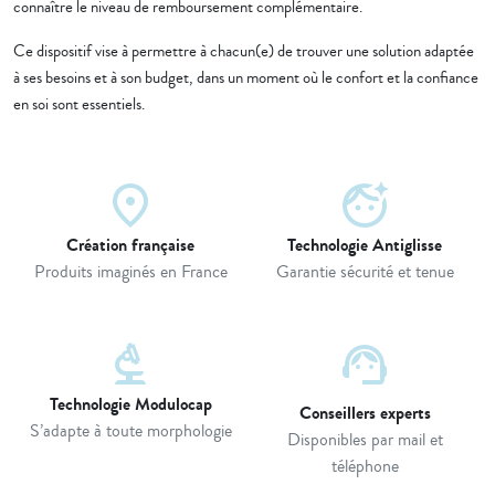
connaître le niveau de remboursement complémentaire.
Ce dispositif vise à permettre à chacun(e) de trouver une solution adaptée
à ses besoins et à son budget, dans un moment où le confort et la confiance
en soi sont essentiels.
place
face_retouching_natural
Création française
Technologie Antiglisse
Produits imaginés en France
Garantie sécurité et tenue
biotech
support_agent
Technologie Modulocap
Conseillers experts
S’adapte à toute morphologie
Disponibles par mail et
téléphone