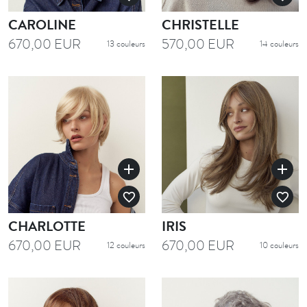
CAROLINE
CHRISTELLE
670,00 EUR
570,00 EUR
13 couleurs
14 couleurs
add
add
favorite_border
favorite_border
CHARLOTTE
IRIS
670,00 EUR
670,00 EUR
12 couleurs
10 couleurs