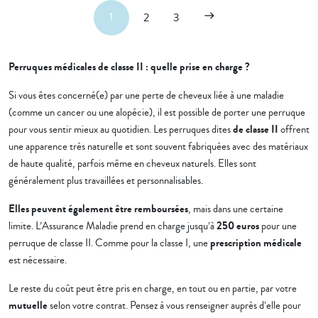
1
2
3
east
Perruques médicales de classe II : quelle prise en charge ?
Si vous êtes concerné(e) par une perte de cheveux liée à une maladie
(comme un cancer ou une alopécie), il est possible de porter une perruque
pour vous sentir mieux au quotidien. Les perruques dites
de classe II
offrent
une apparence très naturelle et sont souvent fabriquées avec des matériaux
de haute qualité, parfois même en cheveux naturels. Elles sont
généralement plus travaillées et personnalisables.
Elles peuvent également être remboursées
, mais dans une certaine
limite. L’Assurance Maladie prend en charge jusqu’à
250 euros
pour une
perruque de classe II. Comme pour la classe I, une
prescription médicale
est nécessaire.
Le reste du coût peut être pris en charge, en tout ou en partie, par votre
mutuelle
selon votre contrat. Pensez à vous renseigner auprès d’elle pour