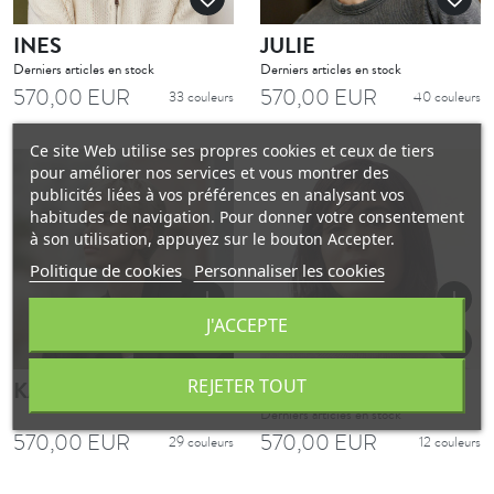
INES
JULIE
Derniers articles en stock
Derniers articles en stock
570,00 EUR
570,00 EUR
33 couleurs
40 couleurs
Ce site Web utilise ses propres cookies et ceux de tiers
pour améliorer nos services et vous montrer des
publicités liées à vos préférences en analysant vos
habitudes de navigation. Pour donner votre consentement
à son utilisation, appuyez sur le bouton Accepter.
Politique de cookies
Personnaliser les cookies
add
add
J'ACCEPTE
favorite_border
favorite_border
REJETER TOUT
KARINE
LEA
Derniers articles en stock
570,00 EUR
570,00 EUR
29 couleurs
12 couleurs