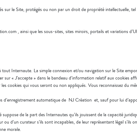
 sur le Site, protégés ou non par un droit de propriété intellectuelle, tel
.
ion.com , ainsi que les sous-sites, sites miroirs, portails et variations d’
 à tout Internaute. La simple connexion et/ou navigation sur le Site empor
liquer sur « J’accepte » dans le bandeau d’information relatif aux cookies a
 les cookies qui vous seront ou non appliqués. Vous reconnaissez du mêm
es d’enregistrement automatique de NJ Création et, sauf pour lui d’apport
é suppose de la part des Internautes qu’ils jouissent de la capacité juridi
ur ou d’un curateur s’ils sont incapables, de leur représentant légal s’ils o
nne morale.