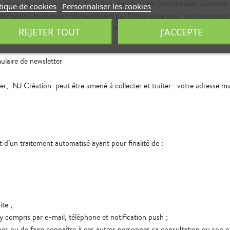
te suppose la collecte par NJ Création des données personnelles suivantes
tique de cookies
Personnaliser les cookies
formation transmise volontairement par l’Internaute pour son inscription
ons requises pour l’utilisation du formulaire d’inscription ne pourront pa
REJETER TOUT
J'ACCEPTE
mulaire de newsletter
ter, NJ Création peut être amené à collecter et traiter : votre adresse mai
et d’un traitement automatisé ayant pour finalité de :
ite ;
y compris par e-mail, téléphone et notification push ;
es ou de faire connaître à ces autres personnes sa consultation ou son o