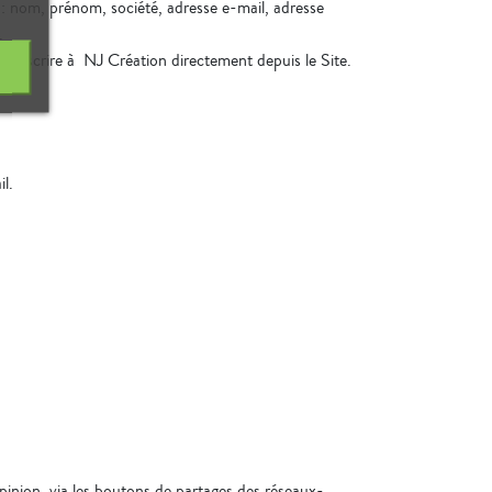
 : nom, prénom, société, adresse e-mail, adresse
.
s s’inscrire à NJ Création directement depuis le Site.
l.
pinion, via les boutons de partages des réseaux-