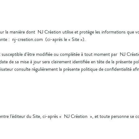
sur la manière dont NJ Création utilise et protège les informations que 
ivante : nj-creation.com (ci-après le « Site »).
é est susceptible d’être modifiée ou complétée à tout moment par NJ Cré
ate de sa mise à jour sera clairement identifiée en tête de la présente pol
ilisateur consulte régulièrement la présente politique de confidentialité a
 entre l’éditeur du Site, ci-après « NJ Création », et toute personne se c