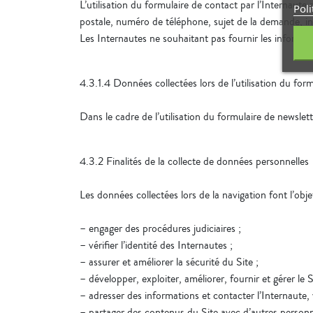
L’utilisation du formulaire de contact par l’Internau
Poli
postale, numéro de téléphone, sujet de la demande, in
Les Internautes ne souhaitant pas fournir les informati
4.3.1.4 Données collectées lors de l’utilisation du for
Dans le cadre de l’utilisation du formulaire de newslet
4.3.2 Finalités de la collecte de données personnelles
Les données collectées lors de la navigation font l’obj
– engager des procédures judiciaires ;
– vérifier l’identité des Internautes ;
– assurer et améliorer la sécurité du Site ;
– développer, exploiter, améliorer, fournir et gérer le S
– adresser des informations et contacter l’Internaute, 
– partager des contenus du Site avec d’autres personn