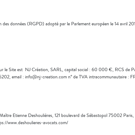
des données (RGPD) adopté par le Parlement européen le 14 avril 2016 e
 sur le Site est NJ Création, SARL, capital social : 60 000 €, RCS de Pa
226202, email : info@nj-creation.com n° de TVA intracommunautaire 
t Maître Etienne Deshoulières, 121 boulevard de Sébastopol 75002 Paris
tps://www.deshoulieres-avocats.com/