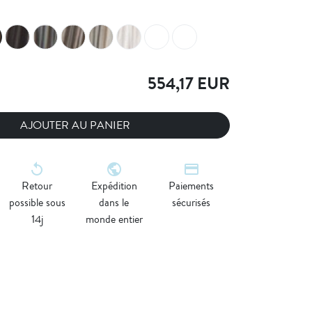
554,17 EUR
AJOUTER AU PANIER
replay
public
credit_card
Retour
Expédition
Paiements
possible sous
dans le
sécurisés
14j
monde entier