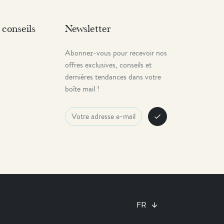
 conseils
Newsletter
Abonnez-vous pour recevoir nos
offres exclusives, conseils et
dernières tendances dans votre
boîte mail !
check
FR