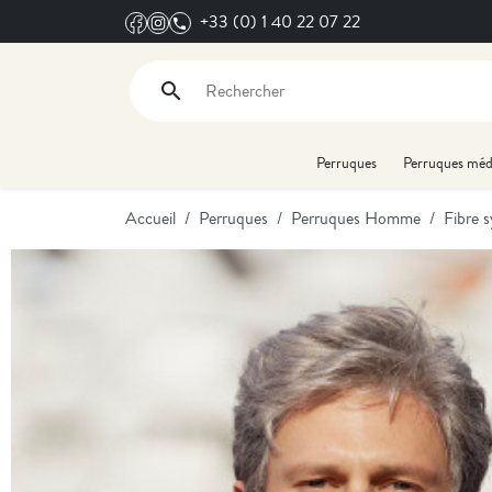
+33 (0) 1 40 22 07 22
search
Rechercher
Perruques
Perruques méd
Accueil
Perruques
Perruques Homme
Fibre 