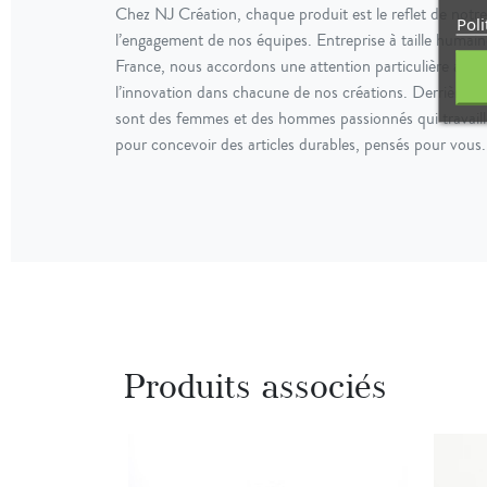
Chez NJ Création, chaque produit est le reflet de notre 
Poli
l’engagement de nos équipes. Entreprise à taille humaine
France, nous accordons une attention particulière à la q
l’innovation dans chacune de nos créations. Derrière c
sont des femmes et des hommes passionnés qui travaill
pour concevoir des articles durables, pensés pour vous.
Produits associés