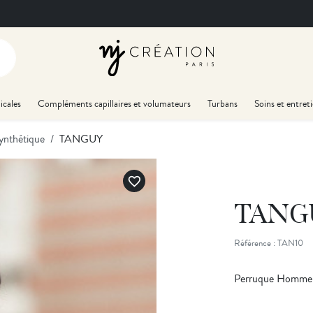
icales
Compléments capillaires et volumateurs
Turbans
Soins et entret
synthétique
TANGUY
favorite_border
TANG
Référence : TAN10
Perruque Homme -