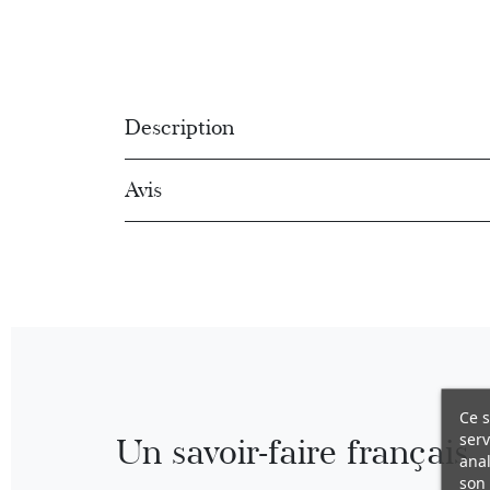
Description
Avis
Ce s
serv
Un savoir-faire français
anal
son 