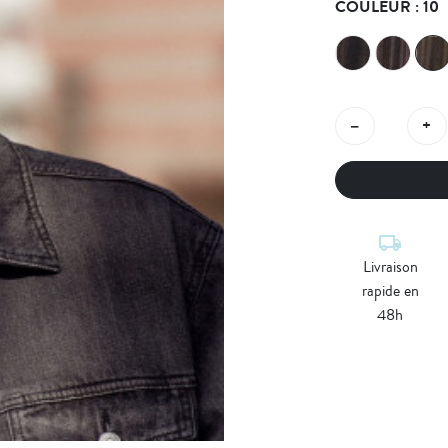
COULEUR : 10
−
+
local_shipping
Livraison
rapide en
48h