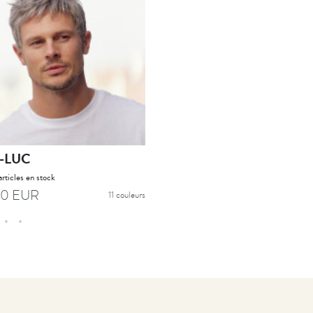
-LUC
PILOTE
articles en stock
00 EUR
291,67 EUR
11 couleurs
11