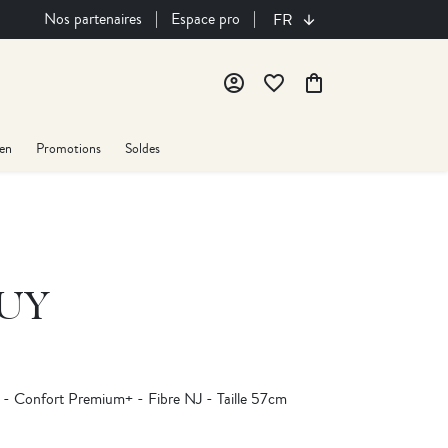
|
|
Nos partenaires
Espace pro
FR
account_circle
favorite_border
shopping_bag
ien
Promotions
Soldes
UY
 Confort Premium+ - Fibre NJ - Taille 57cm