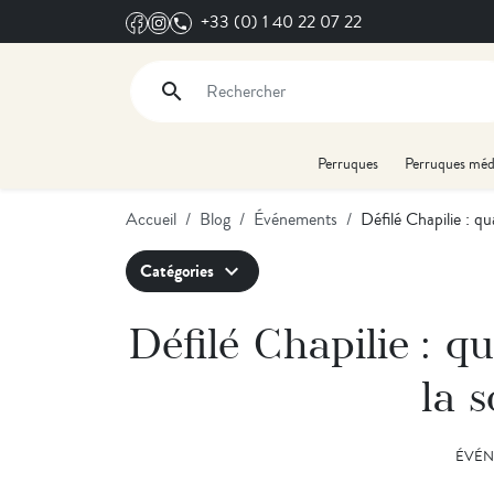
+33 (0) 1 40 22 07 22
search
Rechercher
Perruques
Perruques méd
Accueil
Blog
Événements
Défilé Chapilie : qu
Catégories
expand_more
Défilé Chapilie : 
la s
ÉVÉN