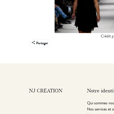
Crédit 
share
Partager
NJ CRÉATION
Notre identi
Qui sommes-nou
Nos services et o