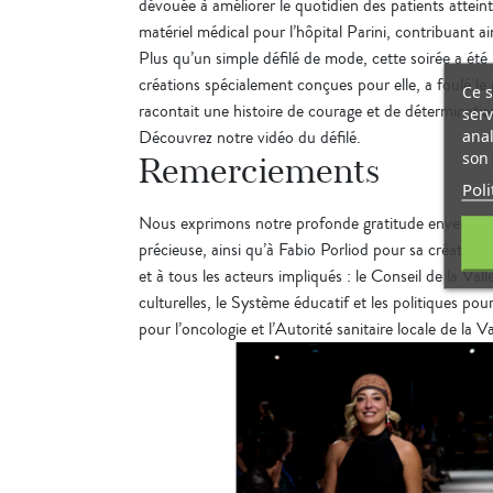
dévouée à améliorer le quotidien des patients attei
matériel médical pour l’hôpital Parini, contribuant
Plus qu’un simple défilé de mode, cette soirée a été
créations spécialement conçues pour elle, a foulé l
Ce s
racontait une histoire de courage et de déterminatio
serv
anal
Découvrez notre vidéo du défilé.
son 
Remerciements
Poli
Nous exprimons notre profonde gratitude envers les 
précieuse, ainsi qu’à Fabio Porliod pour sa créativ
et à tous les acteurs impliqués : le Conseil de la Val
culturelles, le Système éducatif et les politiques pou
pour l’oncologie et l’Autorité sanitaire locale de la V