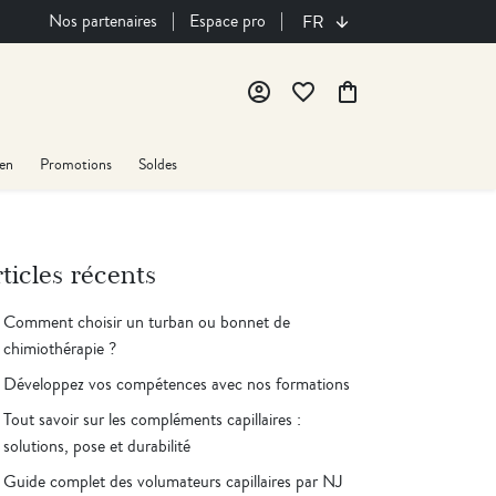
|
|
Nos partenaires
Espace pro
FR
account_circle
favorite_border
shopping_bag
ien
Promotions
Soldes
ticles récents
Comment choisir un turban ou bonnet de
chimiothérapie ?
Développez vos compétences avec nos formations
Tout savoir sur les compléments capillaires :
solutions, pose et durabilité
Guide complet des volumateurs capillaires par NJ