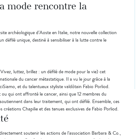
 la mode rencontre la
ite archéologique d’Aoste en Italie, notre nouvelle collection
 défilé unique, destiné à sensibiliser à la lutte contre le
» (Vivez, luttez, brillez : un défilé de mode pour la vie) cet
ationale du cancer métastatique. Il a vu le jour grâce à la
iSiamo, et du talentueux styliste valdôtain Fabio Porliod.
t ou qui ont affronté le cancer, ainsi que 12 membres du
 soutiennent dans leur traitement, qui ont défilé. Ensemble, ces
 créations Chapilie et des tenues exclusives de Fabio Porliod.
té
irectement soutenir les actions de l’association Barbara & Co.,