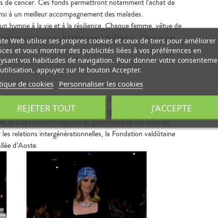
nts de cancer. Ces fonds permettront notamment l’achat de
 ainsi à un meilleur accompagnement des malades.
 un hymne à la vie et à la résilience. Chaque femme, vêtue de
e podium portant un véritable message d’espoir. Chaque pas
ite Web utilise ses propres cookies et ceux de tiers pour améliorer
n.
ices et vous montrer des publicités liées à vos préférences en
ysant vos habitudes de navigation. Pour donner votre consenteme
utilisation, appuyez sur le bouton Accepter.
tique de cookies
Personnaliser les cookies
associations Barbara & Co. et NoiciSiamo pour cette initiative
REJETER TOUT
J'ACCEPTE
ité et son soutien. Un immense merci également aux mannequins
lée, le Département régional du patrimoine et des activités
r les relations intergénérationnelles, la Fondation valdôtaine
allée d’Aoste.